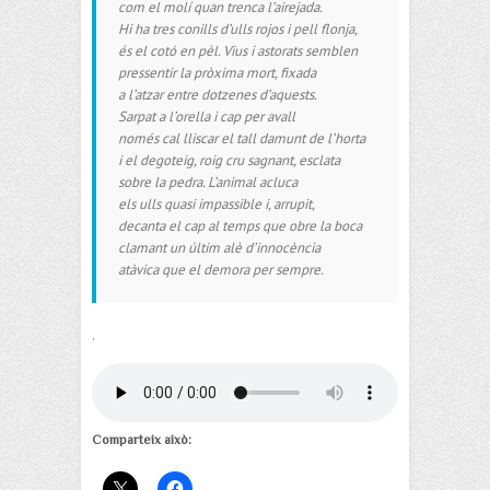
com el molí quan trenca l’airejada.
Hi ha tres conills d’ulls rojos i pell flonja,
és el cotó en pèl. Vius i astorats semblen
pressentir la pròxima mort, fixada
a l’atzar entre dotzenes d’aquests.
Sarpat a l’orella i cap per avall
només cal lliscar el tall damunt de l’horta
i el degoteig, roig cru sagnant, esclata
sobre la pedra. L’animal acluca
els ulls quasi impassible i, arrupit,
decanta el cap al temps que obre la boca
clamant un últim alè d’innocència
atàvica que el demora per sempre.
.
Comparteix això: