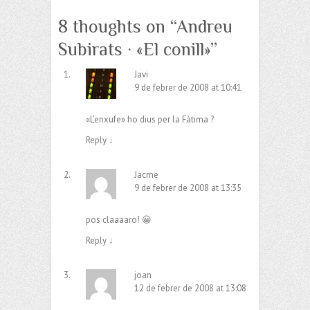
8 thoughts on “
Andreu
Subirats · «El conill»
”
Javi
9 de febrer de 2008 at 10:41
«L’enxufe» ho dius per la Fàtima ?
Reply
↓
Jacme
9 de febrer de 2008 at 13:35
pos claaaaro! 😀
Reply
↓
joan
12 de febrer de 2008 at 13:08