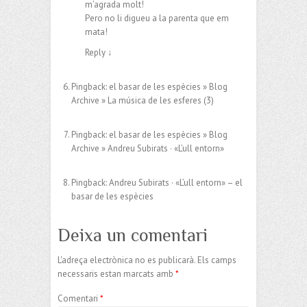
m’agrada molt!
Pero no li digueu a la parenta que em
mata!
Reply
↓
Pingback:
el basar de les espècies » Blog
Archive » La música de les esferes (3)
Pingback:
el basar de les espècies » Blog
Archive » Andreu Subirats · «L’ull entorn»
Pingback:
Andreu Subirats · «L’ull entorn» – el
basar de les espècies
Deixa un comentari
L'adreça electrònica no es publicarà.
Els camps
necessaris estan marcats amb
*
Comentari
*