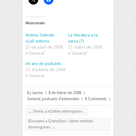
Relacionats
Andreu Subirats ·
La literatura a la
«L’ull entorn»
xarxa (7)
17 de juliol de 2008
22 d'abril de 2008
A "General"
A "General"
Un any de podcasts
25 d'octubre de 2008
A "General"
By
Jacme
|
8 de febrer de 2008
|
General
,
podcasts d'asteroides
|
8 Comments
|
←
Demà, a «Lletres ebrenques»…
Blocaires a Granollers i altres notícies
domingueres
→