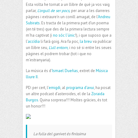
Esta volta he tornat a un llibre de què ja vos vaig
parlar,
L’orgull de ser pocs,
per anar a les darreres
pàgines i extraure’n un conill amagat, de l’
Andreu
Subirats
. Es tracta de la primera part d’un poema
(en té tres) que des de la primera lectura sempre
m’ha captivat (i
no sóc l’únic
!), i que suposo que a
l’
accídia
li farà goig. Ara fa poc,
la breu
va publicar
un llibre seu,
L’ull entorn,
i no sé si entre les seues
pàgines el podrem trobar (tot i que no
m’estranyaria).
La música és d’
Ismael Dueñas
, extret de
Música
lliure II
.
PD: per cert, l’
emigdi
, al
programa d’avui
, ha posat
un altre podcast d’asteroides, el de la
Zoraida
Burgos
. Quina sorpresa!!! Moltes gràcies, és tot
un honor!!!
La fulla del ganivet és finíssima