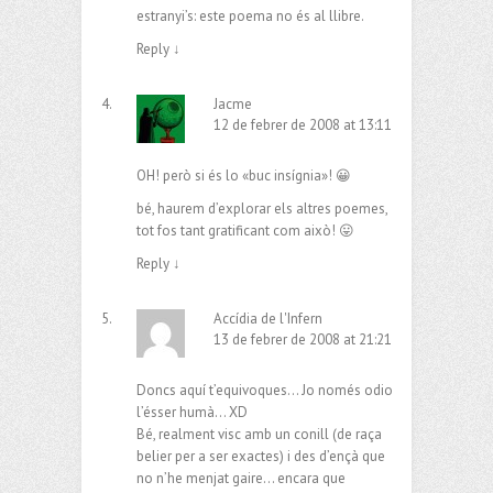
estranyi’s: este poema no és al llibre.
Reply
↓
Jacme
12 de febrer de 2008 at 13:11
OH! però si és lo «buc insígnia»! 😀
bé, haurem d’explorar els altres poemes,
tot fos tant gratificant com això! 😛
Reply
↓
Accídia de l'Infern
13 de febrer de 2008 at 21:21
Doncs aquí t’equivoques… Jo només odio
l’ésser humà… XD
Bé, realment visc amb un conill (de raça
belier per a ser exactes) i des d’ençà que
no n’he menjat gaire… encara que