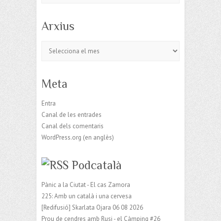
Arxius
Arxius
Meta
Entra
Canal de les entrades
Canal dels comentaris
WordPress.org (en anglès)
Podcatalà
Pànic a la Ciutat - El cas Zamora
225: Amb un català i una cervesa
[Redifusió] Skarlata Ojara 06 08 2026
Prou de cendres amb Rusi - el Càmping #26