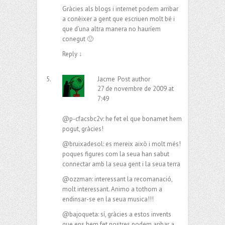
Gràcies als blogs i internet podem arribar
a conèixer a gent que escriuen molt bé i
que d’una altra manera no hauríem
conegut 🙂
Reply
↓
Jacme
Post author
27 de novembre de 2009 at
7:49
@p-cfacsbc2v: he fet el que bonamet hem
pogut, gràcies!
@bruixadesol: es mereix això i molt més!
poques figures com la seua han sabut
connectar amb la seua gent i la seua terra
@ozzman: interessant la recomanació,
molt interessant. Animo a tothom a
endinsar-se en la seua musica!!!
@bajoqueta: sí, gràcies a estos invents
que ens hem fet nostres podem aribar a