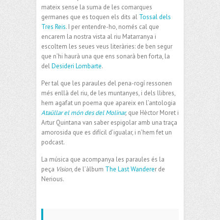
mateix sense la suma de les comarques
germanes que es toquen els dits al
Tossal dels
Tres Reis
. I per entendre-ho, només cal que
encarem la nostra vista al riu Matarranya i
escoltem les seues veus literàries: de ben segur
que n’hi haurà una que ens sonarà ben forta, la
del
Desideri Lombarte
.
Per tal que les paraules del pena-rogí ressonen
més enllà del riu, de les muntanyes, i dels llibres,
hem agafat un poema que apareix en l’antologia
Ataüllar el món des del Molinar
,
que Hèctor Moret i
Artur Quintana van saber espigolar amb una traça
amorosida que es difícil d’igualar, i n’hem fet un
podcast.
La música que acompanya les paraules és la
peça
Vision
, de l’àlbum
The Last Wandere
r de
Nerious.