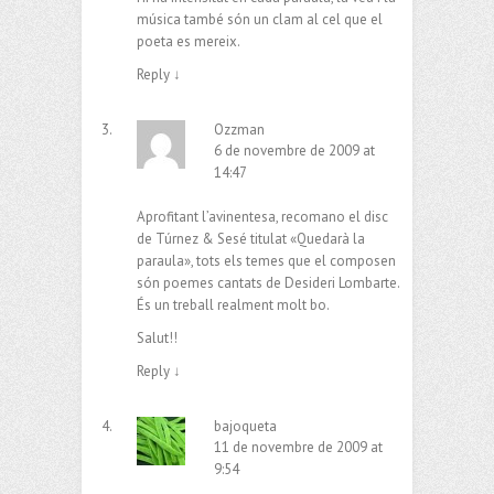
música també són un clam al cel que el
poeta es mereix.
Reply
↓
Ozzman
6 de novembre de 2009 at
14:47
Aprofitant l’avinentesa, recomano el disc
de Túrnez & Sesé titulat «Quedarà la
paraula», tots els temes que el composen
són poemes cantats de Desideri Lombarte.
És un treball realment molt bo.
Salut!!
Reply
↓
bajoqueta
11 de novembre de 2009 at
9:54