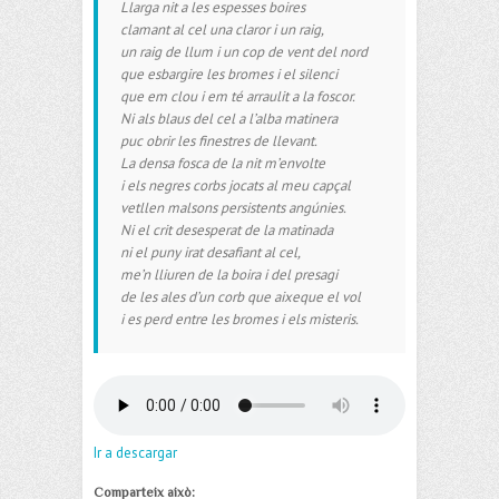
Llarga nit a les espesses boires
clamant al cel una claror i un raig,
un raig de llum i un cop de vent del nord
que esbargire les bromes i el silenci
que em clou i em té arraulit a la foscor.
Ni als blaus del cel a l’alba matinera
puc obrir les finestres de llevant.
La densa fosca de la nit m’envolte
i els negres corbs jocats al meu capçal
vetllen malsons persistents angúnies.
Ni el crit desesperat de la matinada
ni el puny irat desafiant al cel,
me’n lliuren de la boira i del presagi
de les ales d’un corb que aixeque el vol
i es perd entre les bromes i els misteris.
Ir a descargar
Comparteix això: