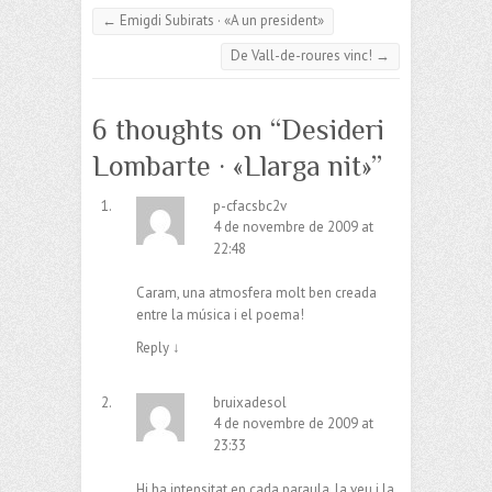
←
Emigdi Subirats · «A un president»
De Vall-de-roures vinc!
→
6 thoughts on “
Desideri
Lombarte · «Llarga nit»
”
p-cfacsbc2v
4 de novembre de 2009 at
22:48
Caram, una atmosfera molt ben creada
entre la música i el poema!
Reply
↓
bruixadesol
4 de novembre de 2009 at
23:33
Hi ha intensitat en cada paraula, la veu i la