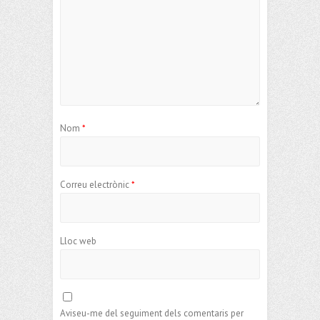
Nom
*
Correu electrònic
*
Lloc web
Aviseu-me del seguiment dels comentaris per