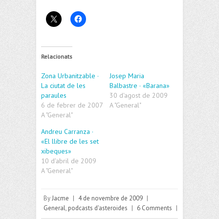
Relacionats
Zona Urbanitzable ·
Josep Maria
La ciutat de les
Balbastre · «Barana»
paraules
30 d'agost de 2009
6 de febrer de 2007
A "General"
A "General"
Andreu Carranza ·
«El llibre de les set
xibeques»
10 d'abril de 2009
A "General"
By
Jacme
|
4 de novembre de 2009
|
General
,
podcasts d'asteroides
|
6 Comments
|