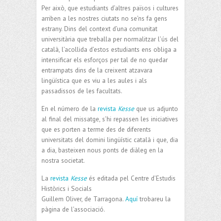
Per això, que estudiants d’altres països i cultures
arriben a les nostres ciutats no se’ns fa gens
estrany. Dins del context d’una comunitat
universitària que treballa per normalitzar l’ús del
català, l’acollida d’estos estudiants ens obliga a
intensificar els esforços per tal de no quedar
entrampats dins de la creixent atzavara
lingüística que es viu a les aules i als
passadissos de les facultats.
En el número de la
revista
Kesse
que us adjunto
al final del missatge, s’hi repassen les iniciatives
que es porten a terme des de diferents
universitats del domini lingüístic català i que, dia
a dia, basteixen nous ponts de diàleg en la
nostra societat.
La
revista
Kesse
és editada pel Centre d’Estudis
Històrics i Socials
Guillem Oliver, de Tarragona.
Aquí
trobareu la
pàgina de l’associació.