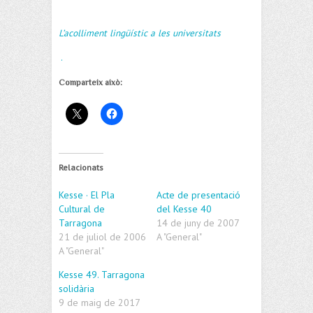
L
’
acolliment lingüístic a les universitats
.
Comparteix això:
Relacionats
Kesse · El Pla
Acte de presentació
Cultural de
del Kesse 40
Tarragona
14 de juny de 2007
21 de juliol de 2006
A "General"
A "General"
Kesse 49. Tarragona
solidària
9 de maig de 2017