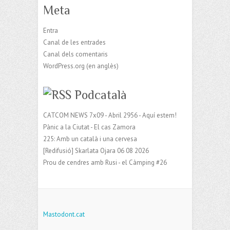
Meta
Entra
Canal de les entrades
Canal dels comentaris
WordPress.org (en anglès)
Podcatalà
CATCOM NEWS 7x09 - Abril 2956 - Aquí estem!
Pànic a la Ciutat - El cas Zamora
225: Amb un català i una cervesa
[Redifusió] Skarlata Ojara 06 08 2026
Prou de cendres amb Rusi - el Càmping #26
Mastodont.cat