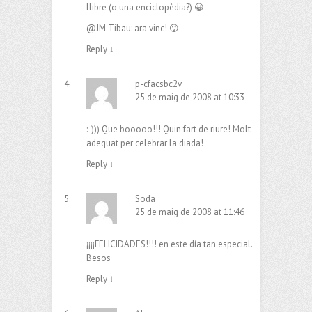
llibre (o una enciclopèdia?) 😀
@JM Tibau: ara vinc! 😛
Reply
↓
p-cfacsbc2v
25 de maig de 2008 at 10:33
:-))) Que booooo!!! Quin fart de riure! Molt
adequat per celebrar la diada!
Reply
↓
Soda
25 de maig de 2008 at 11:46
¡¡¡¡FELICIDADES!!!! en este día tan especial.
Besos
Reply
↓