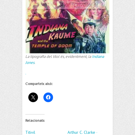
La tipografia del títol és, evidentment, la
Indiana
Jones
.
.
Comparteix això:
Relacionats
Titivil
Arthur C. Clarke ·