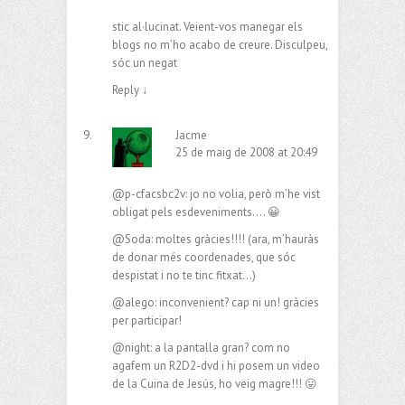
stic al·lucinat. Veient-vos manegar els
blogs no m’ho acabo de creure. Disculpeu,
sóc un negat
Reply
↓
Jacme
25 de maig de 2008 at 20:49
@p-cfacsbc2v: jo no volia, però m’he vist
obligat pels esdeveniments…. 😀
@Soda: moltes gràcies!!!! (ara, m’hauràs
de donar més coordenades, que sóc
despistat i no te tinc fitxat…)
@alego: inconvenient? cap ni un! gràcies
per participar!
@night: a la pantalla gran? com no
agafem un R2D2-dvd i hi posem un video
de la Cuina de Jesús, ho veig magre!!! 😛