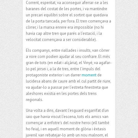
Corrent, esperitat, va aconseguir aferrar-se a les
baranes del costat de les portes, i va mantindre
un precari equilibri sobre el sortint que quedava
de la porta tancada, per fora. El tren començava a
còrrer, i la marxa enrere era impossible (no hi
havia cap altre tren que parés a l’estació, i la
velocitat començava a ser considerable).
Els companys, entre riallades i insults, van còrrer
a vore com podien ajudar al seu confrare. El més
gran de tots (en edat i alçària), el Vinyé, va agafar-
lo pel jersei i, a la de tres, entre l’impuls del
protagoniste exterior i un darrer
moment
de
lucidesa abans de caure amb el cul partit de riure,
va ajudar-lo a passar per l’estreta finestreta que
aleshores existia en les portes dels trens
regionals.
Una volta a dins, davant l’esguard esgarrifat d’un
iaio que havia viscut l’escena, tots els amics van
començar a enfotre’s del nostre heroi (ell també
ho feia), i en aquell moment de glòria i èxtasis
juvenil van rebatejar-lo amb un nou malnom, el