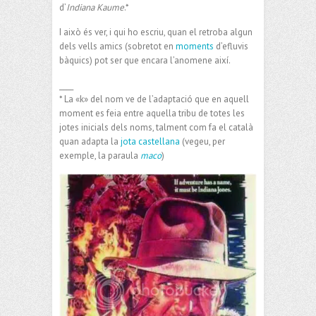
d’
Indiana Kaume
.*
I això és ver, i qui ho escriu, quan el retroba algun
dels vells amics (sobretot en
moments
d’efluvis
bàquics) pot ser que encara l’anomene així.
____
* La «k» del nom ve de l’adaptació que en aquell
moment es feia entre aquella tribu de totes les
jotes inicials dels noms, talment com fa el català
quan adapta la
jota castellana
(vegeu, per
exemple, la paraula
maco
)