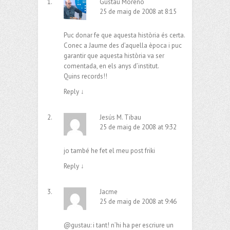
Gustau Moreno
25 de maig de 2008 at 8:15
Puc donar fe que aquesta història és certa.
Conec a Jaume des d’aquella època i puc
garantir que aquesta història va ser
comentada, en els anys d’institut.
Quins records!!
Reply
↓
Jesús M. Tibau
25 de maig de 2008 at 9:32
jo també he fet el meu post friki
Reply
↓
Jacme
25 de maig de 2008 at 9:46
@gustau: i tant! n’hi ha per escriure un