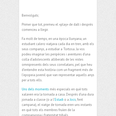
Benvolguts;
Primer que tot, premeu el «play» de dalt i després
comenceu a llegir.
Fa molt de temps, en una època llunyana, un
estudiant calero viatjava cada dia en tren, amb els
seus companys, a estudiar a Tortosa. Ja vos
podeu imaginar les peripècies i aventures d’una
colla d’adolescents alliberats de les vistes
omnipresents dels seus convilatans, pel que heu
d’entendre esta història com un fragment més de
l’epopeia juvenil que van representar aquells anys
per a tots ells.
Uns dels moments
més especials en què tots
xalaven era la tornada a casa. Després d’una dura
jornada a classe (o a l’
Estadi
o a
Jocs
, fent
campana), el viatge de tornada eren uns instants
en què tots els membres fruïen de la
companyonia i fraternitat tribals.