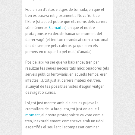
Fou en un d’estos viatges de tornada, en què el
tren es parava religiosament a Nova York de
l’Ebre (sí, aquell poble que els noms dels carrers
són números:
Camarles
) en què el nostre
protagoniste va decidir baixar un moment del
darrer vagó (el territori reivindicat com a nacional
des de sempre pels caleros, ja que eren els
primers en ocupar-lo pel matí, d’anada).
Pos bé, així va ser que va baixar del tren per
realitzar les seues necessitats miccionadores (els
serveis públics ferroviaris, en aquells temps, eren
infectes…), tot just al darrere mateix del tren,
allunyat de les possibles vistes d’algun viatger
desvagat o curiós.
I sí, tot just mentre amb els dits es pujava la
cremallera de la bragueta, tot just en aquell
moment
, el nostre protagoniste va vore com el
tren, inexorablement, començava amb un udol
esgarrifós el seu lent i acompassat caminar.