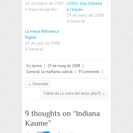
26 d'octubre de 2007
«2001: Una Odissea
A "espai tipogràfic"
a l’espai»
29 de març de 2008
A "General"
La meua Biblioteca
Digital
20 de juny de 2008
A "General"
By
Jacme
|
25 de maig de 2008
|
General
,
la marfanta sideral
|
9 Comments
|
←
Serenade
Tràiler de La cuina del Jesús (dia F)
→
9 thoughts on “
Indiana
Kaume
”