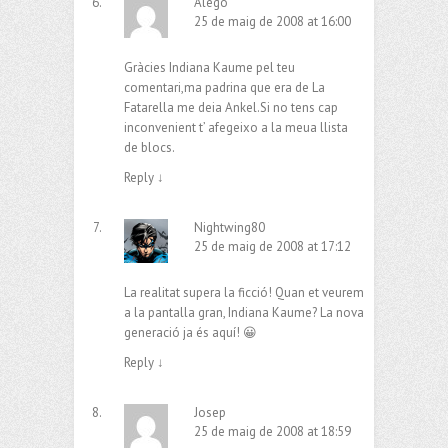
Alego
25 de maig de 2008 at 16:00
Gràcies Indiana Kaume pel teu
comentari,ma padrina que era de La
Fatarella me deia Ankel.Si no tens cap
inconvenient t’ afegeixo a la meua llista
de blocs.
Reply
↓
Nightwing80
25 de maig de 2008 at 17:12
La realitat supera la ficció! Quan et veurem
a la pantalla gran, Indiana Kaume? La nova
generació ja és aquí! 😀
Reply
↓
Josep
25 de maig de 2008 at 18:59