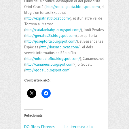
Lluny de la política, destaquen el del periodista
Oriol Gracià (
http://oriol-gracia.blogspot.com
), el
blog d’un tortosí Expatriat
(
http://expatriat.blocat.com/
), el d’un altre veí de
Tortosa al Marroc
(
http://catalankabyl.blogspot.com/
), Jordi Perales
(
http://jperales25.blogspot.com
), Josep Torta
(
http://joseptorta.blogspot.com/
), el Basar de les
Espècies (
http://basar.blocat.com/
), el dels
serveis informatius de Ràdio Flix
(
http://inforadioflix.blogspot.com/
), Canareus.net
(
http://canareus.blogspot.com
>) o Godall
(
http://godall.blogspot.com
).
.
Comparteix això:
Relacionats
DO Blocs Ebrencs
La literatura a la