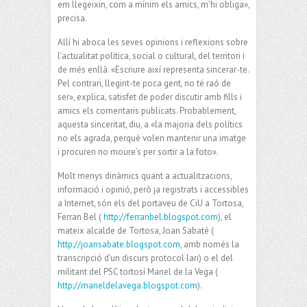
em llegeixin, com a mínim els amics, m’hi obliga»,
precisa.
Allí hi aboca les seves opinions i reflexions sobre
l’actualitat política, social o cultural, del territori i
de més enllà. «Escriure així representa sincerar-te.
Pel contrari, llegint-te poca gent, no té raó de
ser», explica, satisfet de poder discutir amb fills i
amics els comentaris publicats. Probablement,
aquesta sinceritat, diu, a «la majoria dels polítics
no els agrada, perquè volen mantenir una imatge
i procuren no moure’s per sortir a la foto».
Molt menys dinàmics quant a actualitzacions,
informació i opinió, però ja registrats i accessibles
a Internet, són els del portaveu de CiU a Tortosa,
Ferran Bel (
http://ferranbel.blogspot.com
), el
mateix alcalde de Tortosa, Joan Sabaté (
http://joansabate.blogspot.com
, amb només la
transcripció d’un discurs protocol·lari) o el del
militant del PSC tortosí Manel de la Vega (
http://maneldelavega.blogspot.com
).