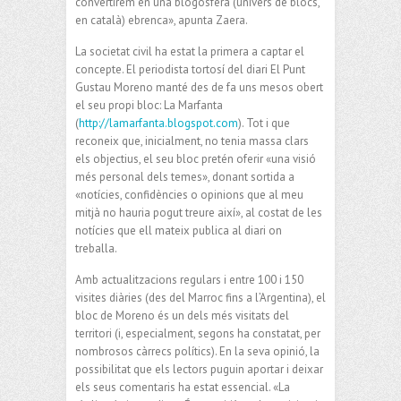
convertirem en una blogosfera (univers de blocs,
en català) ebrenca», apunta Zaera.
La societat civil ha estat la primera a captar el
concepte. El periodista tortosí del diari El Punt
Gustau Moreno manté des de fa uns mesos obert
el seu propi bloc: La Marfanta
(
http://lamarfanta.blogspot.com
). Tot i que
reconeix que, inicialment, no tenia massa clars
els objectius, el seu bloc pretén oferir «una visió
més personal dels temes», donant sortida a
«notícies, confidències o opinions que al meu
mitjà no hauria pogut treure així», al costat de les
notícies que ell mateix publica al diari on
treballa.
Amb actualitzacions regulars i entre 100 i 150
visites diàries (des del Marroc fins a l’Argentina), el
bloc de Moreno és un dels més visitats del
territori (i, especialment, segons ha constatat, per
nombrosos càrrecs polítics). En la seva opinió, la
possibilitat que els lectors puguin aportar i deixar
els seus comentaris ha estat essencial. «La