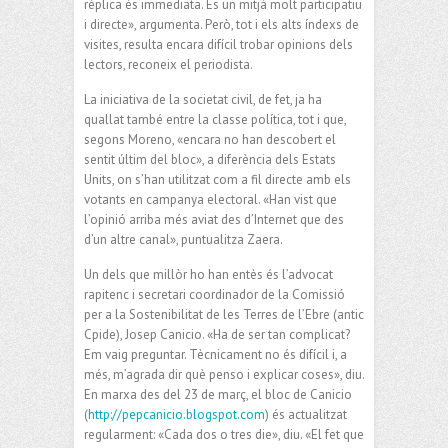
rèplica és immediata. És un mitjà molt participatiu
i directe», argumenta. Però, tot i els alts índexs de
visites, resulta encara difícil trobar opinions dels
lectors, reconeix el periodista.
La iniciativa de la societat civil, de fet, ja ha
quallat també entre la classe política, tot i que,
segons Moreno, «encara no han descobert el
sentit últim del bloc», a diferència dels Estats
Units, on s’han utilitzat com a fil directe amb els
votants en campanya electoral. «Han vist que
l’opinió arriba més aviat des d’Internet que des
d’un altre canal», puntualitza Zaera.
Un dels que millòr ho han entès és l’advocat
rapitenc i secretari coordinador de la Comissió
per a la Sostenibilitat de les Terres de l’Ebre (antic
Cpide), Josep Canicio. «Ha de ser tan complicat?
Em vaig preguntar. Tècnicament no és difícil i, a
més, m’agrada dir què penso i explicar coses», diu.
En marxa des del 23 de març, el bloc de Canicio
(
http://pepcanicio.blogspot.com
) és actualitzat
regularment: «Cada dos o tres die», diu. «El fet que