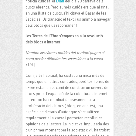
notícia curiosa: el
Diari
del dia 20 parlava dels
blocs ebrencs. Però el més curiós era que al final,
en una llista de blocs, s’hi citava el Basar de les
Espècies! Us transcric el text, i us animo a navegar
pels blocs que us recomanen!
Les Terres de l’Ebre s’enganxen a la revolució
dels blocs a Internet
Nombrosos càrrecs polítics del territori pugen al
carro per fer difondre les seves idees a la xarxa
–
>
J.M.
|
jordimarsal@diaridetarragona.com
Com ja és habitual, ha costat una mica més de
temps que en altres contrades, però les Terres de
l’Ebre estan en el camí de construir un univers de
blocs propi. L’expansió de la cobertura d’Internet
al territori ha contribuït decisivament a la
proliferació dels blocs ( blog , en anglès), una
espècie de dietaris d’autor que s’actualitzen
regularment a la xarxa i permeten recollir les
opinions dels lectors. La iniciativa, impulsada des
d’un primer moment per la societat civil, ha trobat