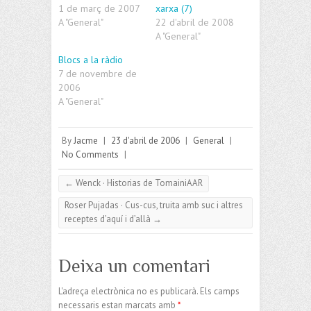
1 de març de 2007
xarxa (7)
A "General"
22 d'abril de 2008
A "General"
Blocs a la ràdio
7 de novembre de
2006
A "General"
By
Jacme
|
23 d'abril de 2006
|
General
|
No Comments
|
←
Wenck · Historias de TomainiAAR
Roser Pujadas · Cus-cus, truita amb suc i altres
receptes d’aquí i d’allà
→
Deixa un comentari
L'adreça electrònica no es publicarà.
Els camps
necessaris estan marcats amb
*