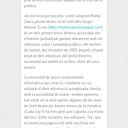
ja al territori nombrosos adeptes en el món de la
política.
«Ja era hora que passés», sosté l’ampostí Manel
Zaera, pioner ebrenc en el món dels blogs i
Internet. El seu (
http://manelzaera.blogspot.com
)
és un dels primers blocs ebrencs accessible des
d’Internet (actualitzat gairebé diàriament amb les
reflexions sobre l’actualitat política i del territori
de l’autor), des d’octubre de 2003, després d’haver
estat un dels impulsors del portal Ebrencs,
reconvertit ara també en un bloc obert als seus
usuaris.
La necessitat de «pocs coneixements
informàtics» per crear-lo i mantenir-lo i la
voluntat d’oferir informació actualitzada, directa,
amb la possibilitat de trobar i emetre opinions,
han estat, en la seva opinió, algunes de les claus
de l’èxit durant els darrers mesos de la iniciativa.
«Cada cop hi ha més gent que s’apunta a la moda
del bloc. Entre nosaltres ens enllacem. Tot i que
no tenim una pàgina web amb una llista ens