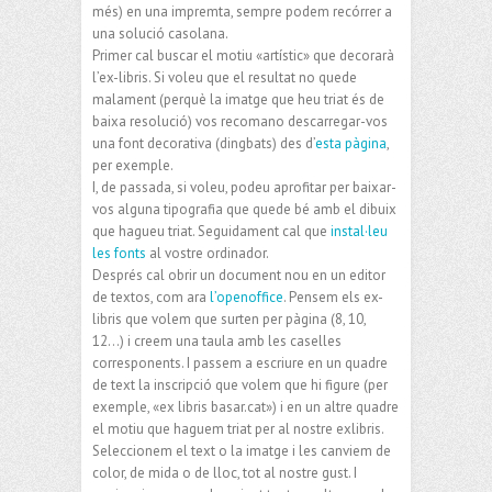
més) en una impremta, sempre podem recórrer a
una solució casolana.
Primer cal buscar el motiu «artístic» que decorarà
l’ex-libris. Si voleu que el resultat no quede
malament (perquè la imatge que heu triat és de
baixa resolució) vos recomano descarregar-vos
una font decorativa (dingbats) des d’
esta pàgina
,
per exemple.
I, de passada, si voleu, podeu aprofitar per baixar-
vos alguna tipografia que quede bé amb el dibuix
que hagueu triat. Seguidament cal que
instal·leu
les fonts
al vostre ordinador.
Després cal obrir un document nou en un editor
de textos, com ara
l’openoffice
. Pensem els ex-
libris que volem que surten per pàgina (8, 10,
12…) i creem una taula amb les caselles
corresponents. I passem a escriure en un quadre
de text la inscripció que volem que hi figure (per
exemple, «ex libris basar.cat») i en un altre quadre
el motiu que haguem triat per al nostre exlibris.
Seleccionem el text o la imatge i les canviem de
color, de mida o de lloc, tot al nostre gust. I