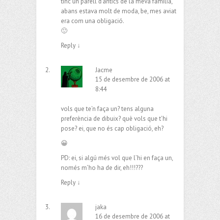
tinc un parell d’antics de la meva família,
abans estava molt de moda, be, mes aviat
era com una obligació.
🙂
Reply
↓
Jacme
15 de desembre de 2006 at
8:44
vols que te’n faça un? tens alguna
preferència de dibuix? què vols que t’hi
pose? ei, que no és cap obligació, eh?
😀
PD: ei, si algú més vol que l’hi en faça un,
només m’ho ha de dir, eh!!!???
Reply
↓
jaka
16 de desembre de 2006 at