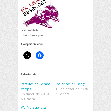
text: inkblob
dibuix: fenotype
.
Comparteix això:
Relacionats
Paraules de Gerard
Los discos a Discogs
Vergés
16 de gener de 2020
18 d'abril de 2010
A "General"
A "General"
We Are Scientists ·