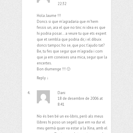
22:32
Hola Jaume !!!
Doncs si que m’agradaria que m’hem
fessis un, ara el que no tinc ni idea es que
hi podria posar… a veure tu que ets expert
que et sembla que podria dir, i el dibuix
doncs tampoc ho se, que poc t’ajudo tat?
Be, tu fes que segur que m’agrada i com
que ja em coneixes una mica, segur que la
encertes.
Bon diumenge !!! 🙂
Reply
↓
Dani
18 de desembre de 2006 at
8:41
No és ben bé un ex-libris, però als meus
llibres hi poso un segell que em va dur el
meu germà quan va estar a la Xina, amb el