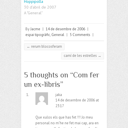
Hoppipolla
30 d'abril de 2007
A "General"
By
Jacme
|
14 de desembre de 2006
|
espai tipogràfic
,
General
|
5 Comments
|
←
rerum blocosferam
camí de les estrelles
→
5 thoughts on “
Com fer
un ex-libris
”
jaka
14 de desembre de 2006 at
23:17
Que xulos els que has fet !!! Jo meu
personal no m’he ne fet mai cap, ara en