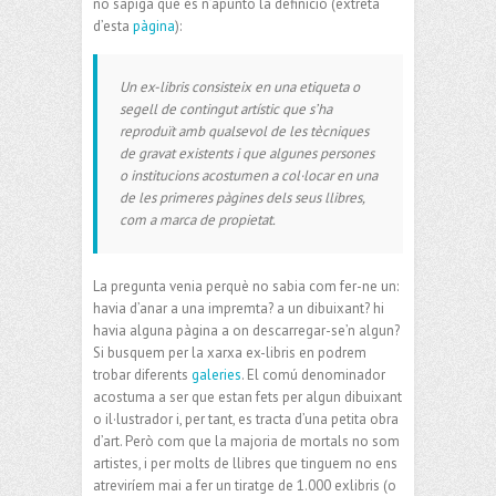
no sàpiga què és n’apunto la definició (extreta
d’esta
pàgina
):
Un ex-libris consisteix en una etiqueta o
segell de contingut artístic que s’ha
reproduït amb qualsevol de les tècniques
de gravat existents i que algunes persones
o institucions acostumen a col·locar en una
de les primeres pàgines dels seus llibres,
com a marca de propietat.
La pregunta venia perquè no sabia com fer-ne un:
havia d’anar a una impremta? a un dibuixant? hi
havia alguna pàgina a on descarregar-se’n algun?
Si busquem per la xarxa ex-libris en podrem
trobar diferents
galeries
. El comú denominador
acostuma a ser que estan fets per algun dibuixant
o il·lustrador i, per tant, es tracta d’una petita obra
d’art. Però com que la majoria de mortals no som
artistes, i per molts de llibres que tinguem no ens
atreviríem mai a fer un tiratge de 1.000 exlibris (o