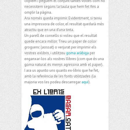
copiem i peguem el conjunt tantes voltes com ho
necessitem segons la taula que hem fet fins a
omplir la pàgina.
Ara només queda imprimir. Evidentment, si teniu
una impressora de color, el resultat quedarà més
atractiu que en una d’una tinta.
Un parell de consells si voleu que el resultat
quede encara millor. Trieu un paper de color
groguenc (aossat) o verjurat per imprimir els
vostres exlibris, i utilitzeu
goma aràbiga
per
enganxar-los als vostres llibres (com que és una
goma natural és menys agressiva amb el paper).
I ara us apunto uns quants ex-libris que he fet,
amb la referència de les fonts utilitzades (la
majoria vos les podeu descarregar
aquí
).