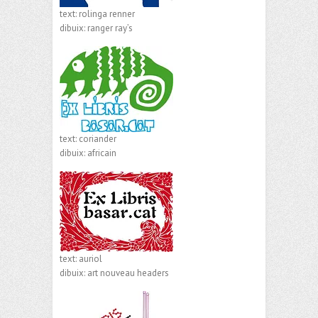
text: rolinga renner
dibuix: ranger ray’s
text: coriander
dibuix: africain
text: auriol
dibuix: art nouveau headers