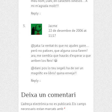
meu nom, Dani, en caràcters xinesos… A
mi m’agrada molt!!!
Reply
↓
Jacme
22 de desembre de 2006 at
11:17
@jaka: la veritat és que no ajudes gaire…
però no patixes, que alguna cosa farem!
ara, me sembla que hauràs d’esperar a que
arriben los Reis! 😀
@dani: pos lo teu segell ha de ser un
magnífic ex-libris! quina enveja!!
Reply
↓
Deixa un comentari
L'adreça electrònica no es publicarà.
Els camps
necessaris estan marcats amb
*