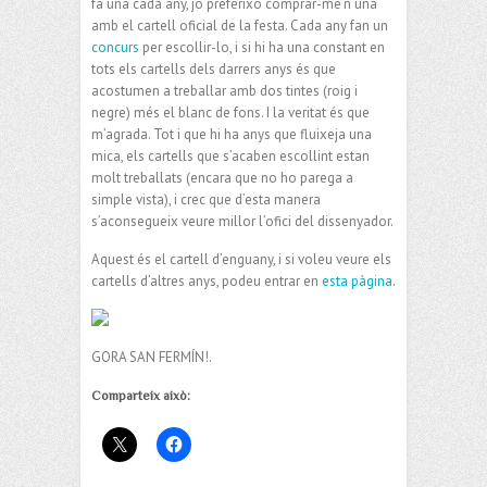
fa una cada any, jo preferixo comprar-me’n una
amb el cartell oficial de la festa. Cada any fan un
concurs
per escollir-lo, i si hi ha una constant en
tots els cartells dels darrers anys és que
acostumen a treballar amb dos tintes (roig i
negre) més el blanc de fons. I la veritat és que
m’agrada. Tot i que hi ha anys que fluixeja una
mica, els cartells que s’acaben escollint estan
molt treballats (encara que no ho parega a
simple vista), i crec que d’esta manera
s’aconsegueix veure millor l’ofici del dissenyador.
Aquest és el cartell d’enguany, i si voleu veure els
cartells d’altres anys, podeu entrar en
esta pàgina
.
GORA SAN FERMÍN!
.
Comparteix això: