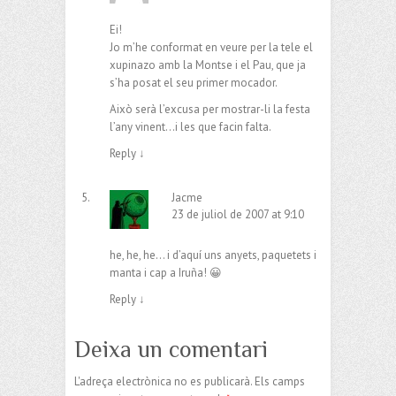
Ei!
Jo m’he conformat en veure per la tele el
xupinazo amb la Montse i el Pau, que ja
s’ha posat el seu primer mocador.
Això serà l’excusa per mostrar-li la festa
l’any vinent…i les que facin falta.
Reply
↓
Jacme
23 de juliol de 2007 at 9:10
he, he, he… i d’aquí uns anyets, paquetets i
manta i cap a Iruña! 😀
Reply
↓
Deixa un comentari
L'adreça electrònica no es publicarà.
Els camps