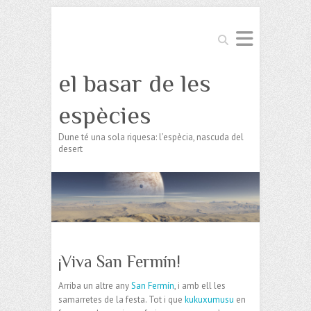
Search
el basar de les
espècies
Dune té una sola riquesa: l’espècia, nascuda del
desert
¡Viva San Fermín!
Arriba un altre any
San Fermín
, i amb ell les
samarretes de la festa. Tot i que
kukuxumusu
en