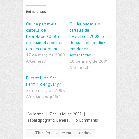
Relacionats
Qui ha pagat els
Qui ha pagat els
cartells de
cartells de
l’Ebrebloc 2008, o
l’Ebrebloc 2008, o
de quan els polítics
de quan els polítics
em decepcionen
em donen
17 de març de 2009
esperances
A "General"
18 de març de 2009
A "General"
El cartell de San
Fermín d’enguany?
27 de març de 2008
A "espai tipogràfic"
By
Jacme
|
7 de juliol de 2007
|
espai tipogràfic
,
General
|
5 Comments
|
←
L’Ebresfera es presenta a Londres!