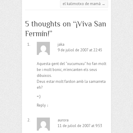
el kalimotxo de mamá
→
5 thoughts on “
¡Viva San
Fermín!
”
jaka
9 de juliol de 2007 at 22:45
Aquesta gent del “xucumuxu” ho fan molt
be i molt bonic, m’encanten els seus
dibuixos.
Deus estar molt fardon amb la samarreta
eh?
=;)
Reply
↓
aurora
11 de juliol de 2007 at 9:53