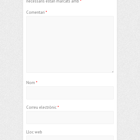
necessaris estan marcats amb
*
Comentari
*
Nom
*
Correu electrònic
*
Lloc web