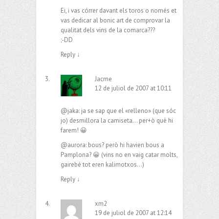
Ei, i vas córrer davant els toros o només et
vas dedicar al bonic art de comprovar la
qualitat dels vins de la comarca???
;-DD
Reply
↓
Jacme
12 de juliol de 2007 at 10:11
@jaka: ja se sap que el «relleno» (que sóc
jo) desmillora la camiseta… per+ò què hi
farem! 😀
@aurora: bous? però hi havien bous a
Pamplona? 😀 (vins no en vaig catar molts,
gairebé tot eren kalimotxos…)
Reply
↓
xm2
19 de juliol de 2007 at 12:14