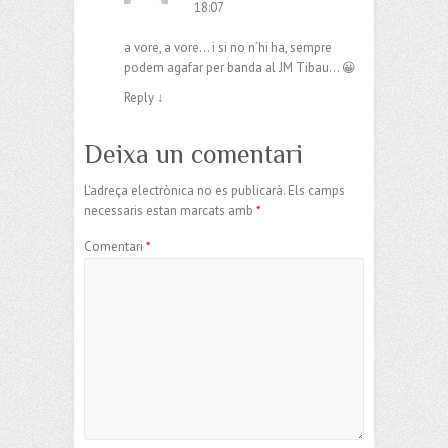
18:07
a vore, a vore… i si no n’hi ha, sempre
podem agafar per banda al JM Tibau… 😀
Reply
↓
Deixa un comentari
L'adreça electrònica no es publicarà.
Els camps
necessaris estan marcats amb
*
Comentari
*