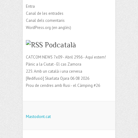
Entra
Canal de les entrades
Canal dels comentaris
WordPress.org (en anglès)
Podcatalà
CATCOM NEWS 7x09 - Abril 2956 - Aquí estem!
Pànic a la Ciutat - El cas Zamora
225: Amb un català i una cervesa
[Redifusió] Skarlata Ojara 06 08 2026
Prou de cendres amb Rusi - el Càmping #26
Mastodont.cat