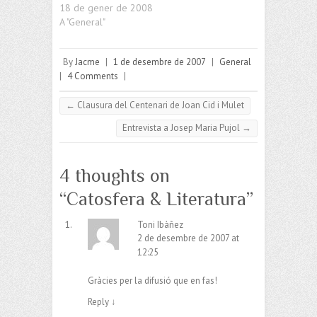
18 de gener de 2008
A "General"
By
Jacme
|
1 de desembre de 2007
|
General
|
4 Comments
|
←
Clausura del Centenari de Joan Cid i Mulet
Entrevista a Josep Maria Pujol
→
4 thoughts on
“
Catosfera & Literatura
”
Toni Ibàñez
2 de desembre de 2007 at
12:25
Gràcies per la difusió que en fas!
Reply
↓