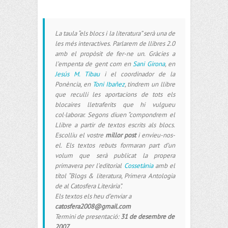
La taula “els blocs i la literatura” serà una de
les més interactives. Parlarem de llibres 2.0
amb el propòsit de fer-ne un. Gràcies a
l’empenta de gent com en
Sani Girona
, en
Jesús M. Tibau
i el coordinador de la
Ponència, en
Toni Ibañez
, tindrem un llibre
que reculli les aportacions de tots els
blocaires lletraferits que hi vulgueu
col·laborar. Segons diuen “compondrem el
Llibre a partir de textos escrits als blocs.
Escolliu el vostre
millor post
i envieu-nos-
el. Els textos rebuts formaran part d’un
volum que serà publicat la propera
primavera per l’editorial
Cossetània
amb el
títol “Blogs & literatura, Primera Antologia
de al Catosfera Literària”.
Els textos els heu d’enviar a
catosfera2008@gmail.com
Termini de presentació:
31 de desembre de
2007