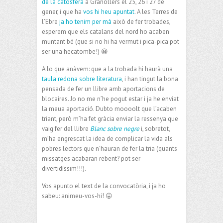
de la catosfera
a Granollers el 25, 26 i 27 de
gener, i que ha
vos hi heu apuntat
. A les Terres de
l’Ebre
ja ho tenim per mà
això de fer trobades,
esperem que els catalans del nord ho acaben
muntant bé (que si no hi ha vermut i pica-pica pot
ser una hecatombe!) 😀
A lo que anàvem: que a la trobada hi haurà una
taula redona sobre literatura
, i han tingut la bona
pensada de fer un llibre amb aportacions de
blocaires. Jo no me n’he pogut estar i ja he enviat
la meua aportació. Dubto moooolt que l’acaben
triant, però m’ha fet gràcia enviar la ressenya que
vaig fer del llibre
Blanc sobre negre
i, sobretot,
m’ha engrescat la idea de complicar la vida als
pobres lectors que n’hauran de fer la tria (quants
missatges acabaran rebent? pot ser
divertidíssim!!!).
Vos apunto el text de la convocatòria, i ja ho
sabeu: animeu-vos-hi! 😛