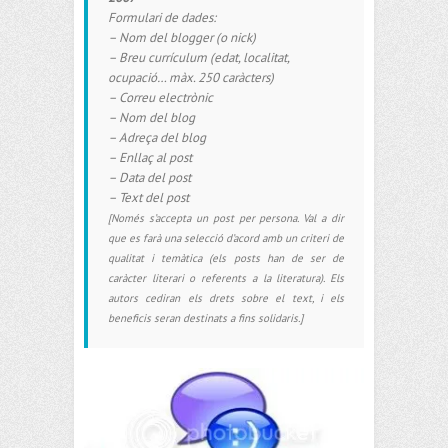
Formulari de dades:
– Nom del blogger (o nick)
– Breu currículum (edat, localitat,
ocupació… màx. 250 caràcters)
– Correu electrònic
– Nom del blog
– Adreça del blog
– Enllaç al post
– Data del post
– Text del post
[Només s’accepta un post per persona. Val a dir
que es farà una selecció d’acord amb un criteri de
qualitat i temàtica (els posts han de ser de
caràcter literari o referents a la literatura). Els
autors cediran els drets sobre el text, i els
beneficis seran destinats a fins solidaris.]