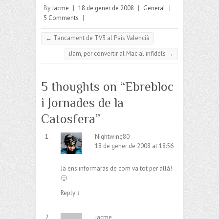
By
Jacme
|
18 de gener de 2008
|
General
|
5 Comments
|
←
Tancament de TV3 al País Valencià
iJam, per convertir al Mac al infidels
→
5 thoughts on “
Ebrebloc
i Jornades de la
Catosfera
”
Nightwing80
18 de gener de 2008 at 18:56
Ja ens informaràs de com va tot per allà!
🙂
Reply
↓
Jacme