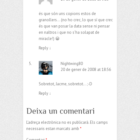
és que són uns copions estos de
granollers… (no ho crec, lo que sí que crec
és que van posar la data sense ni pensar
en naltros i que no s’ha solapat de
miracle!) 😀
Reply
↓
Nightwing80
20 de gener de 2008 at 18:56
Sobretot, Jacme, sobretot… ;-D
Reply
↓
Deixa un comentari
L'adreça electrònica no es publicarà.
Els camps
necessaris estan marcats amb
*
Comentari
*