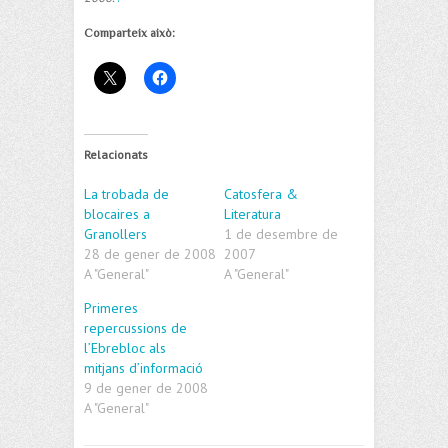
Comparteix això:
Relacionats
La trobada de
Catosfera &
blocaires a
Literatura
Granollers
1 de desembre de
28 de gener de 2008
2007
A "General"
A "General"
Primeres
repercussions de
l’Ebrebloc als
mitjans d’informació
9 de gener de 2008
A "General"