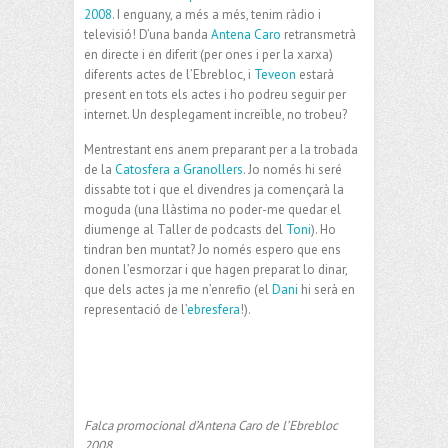
2008
. I enguany, a més a més, tenim ràdio i
televisió! D’una banda
Antena Caro
retransmetrà
en directe i en diferit (per ones i per la xarxa)
diferents actes de l’Ebrebloc, i
Teveon
estarà
present en tots els actes i ho podreu seguir per
internet. Un desplegament increïble, no trobeu?
Mentrestant ens anem preparant per a la trobada
de la
Catosfera a Granollers
. Jo només hi seré
dissabte tot i que el divendres ja començarà la
moguda (una llàstima no poder-me quedar el
diumenge al Taller de podcasts del
Toni
). Ho
tindran ben muntat? Jo només espero que ens
donen l’esmorzar i que hagen preparat lo dinar,
que dels actes ja me n’enrefio (el
Dani
hi serà en
representació de l’
ebresfera
!).
Falca promocional d’Antena Caro de l’Ebrebloc
2008.
.