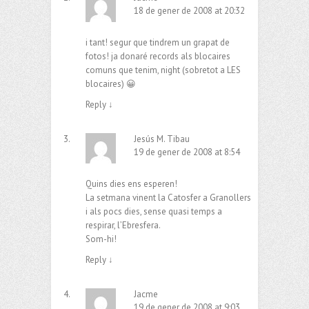
18 de gener de 2008 at 20:32
i tant! segur que tindrem un grapat de
fotos! ja donaré records als blocaires
comuns que tenim, night (sobretot a LES
blocaires) 😀
Reply
↓
Jesús M. Tibau
19 de gener de 2008 at 8:54
Quins dies ens esperen!
La setmana vinent la Catosfer a Granollers
i als pocs dies, sense quasi temps a
respirar, l’Ebresfera.
Som-hi!
Reply
↓
Jacme
19 de gener de 2008 at 9:03