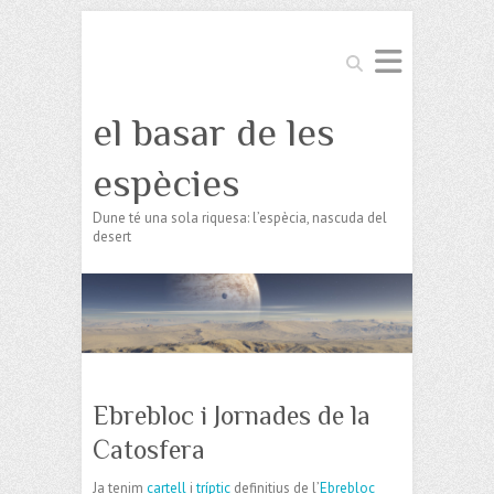
Search
el basar de les
espècies
Dune té una sola riquesa: l’espècia, nascuda del
desert
Ebrebloc i Jornades de la
Catosfera
Ja tenim
cartell
i
tríptic
definitius de l’
Ebrebloc