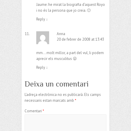
Jaume: he mirat la biografia d’aquest Royo
i no és la persona que jo creia. 🙁
Reply
↓
Anna
20 de febrer de 2008 at 13:43
mm… molt millor, a part del vul, li podem
aprecir els musculitus 😛
Reply
↓
Deixa un comentari
L'adreça electrònica no es publicarà.
Els camps
necessaris estan marcats amb
*
Comentari
*