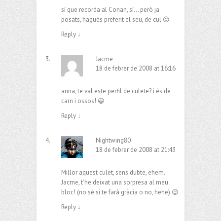
sí que recorda al Conan, sí… però ja
posats, hagués preferit el seu, de cul 😛
Reply
↓
Jacme
18 de febrer de 2008 at 16:16
anna, te val
este perfil de culete
? i és de
carn i ossos! 😀
Reply
↓
Nightwing80
18 de febrer de 2008 at 21:43
Millor aquest culet, sens dubte, ehem.
Jacme, t’he deixat una sorpresa al meu
bloc! (no sé si te farà gràcia o no, hehe) 😉
Reply
↓