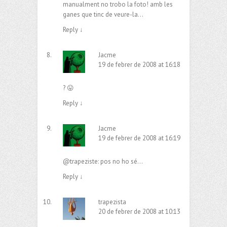
manualment no trobo la foto! amb les
ganes que tinc de veure-la…
Reply
↓
Jacme
19 de febrer de 2008 at 16:18
? 😛
Reply
↓
Jacme
19 de febrer de 2008 at 16:19
@trapeziste: pos no ho sé…
Reply
↓
trapezista
20 de febrer de 2008 at 10:13