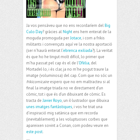
Ja vos pensàveu que no ens recordaríem del
Big
Culo Day
? gràcies al
Night
ens hem enterat de la
moguda promoguda per
Jotace
, i com a frikis
militants i convençuts aquí ve la nostra aportació
(ser n’haurà enterat l’
ebrenca exiliada
?). La veritat
és que ho he tingut molt difícil, lo primer que
m’ha passat pel cap és el de l’
Ofèlia
, del
Mortadel·lo, i és clar, ja no m’he pogut traure la
imatge (voluminosa) del cap. Com que no sóc un
frikicomicaire
espero que no em maltracteu si al
final la imatge triada no ve directament d’un
còmic, tot i que és d’un dibuixant de còmic. Es
tracta de
Javier Royo
, un il·lustrador que dibuixa
unes imatges fantàstiques
, i vos he triat una
d’inspiració mig satànica que em recorda
(inevitablement) a les voluptuoses corbes que
apareixen sovint a Conan, com podeu veure en
este post
.