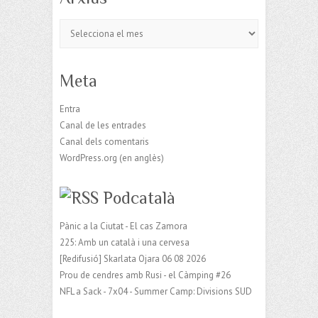
Arxius
Meta
Entra
Canal de les entrades
Canal dels comentaris
WordPress.org (en anglès)
Podcatalà
Pànic a la Ciutat - El cas Zamora
225: Amb un català i una cervesa
[Redifusió] Skarlata Ojara 06 08 2026
Prou de cendres amb Rusi - el Càmping #26
NFL a Sack - 7x04 - Summer Camp: Divisions SUD