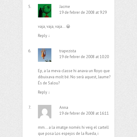
Jacme
19 de febrer de 2008 at 9:29
vaja, vaja, vaja… 😀
Reply
↓
trapezista
19 de febrer de 2008 at 10:20
Ep, a la meva classe hi anava un Royo que
dibuixava molt bé. No serà aquest, Jaume?
És de Salou?
Reply
↓
Anna
19 de febrer de 2008 at 16:11
mm… a la imatge només hi veig el cartell
que posa Los espejos de la Rueda, i