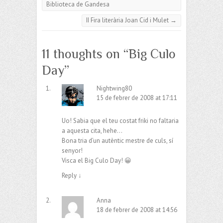
Biblioteca de Gandesa
II Fira literària Joan Cid i Mulet
→
11 thoughts on “
Big Culo
Day
”
Nightwing80
15 de febrer de 2008 at 17:11
Uo! Sabia que el teu costat friki no faltaria
a aquesta cita, hehe…
Bona tria d’un autèntic mestre de culs, sí
senyor!
Visca el Big Culo Day! 😀
Reply
↓
Anna
18 de febrer de 2008 at 14:56