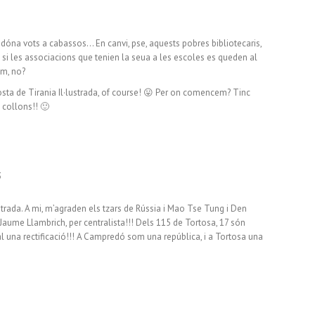
en, dóna vots a cabassos… En canvi, pse, aquests pobres bibliotecaris,
 si les associacions que tenien la seua a les escoles es queden al
em, no?
ta de Tirania Il·lustrada, of course! 😛 Per on comencem? Tinc
 collons!! 🙂
3
trada. A mi, m’agraden els tzars de Rússia i Mao Tse Tung i Den
Jaume Llambrich, per centralista!!! Dels 115 de Tortosa, 17 són
l una rectificació!!! A Campredó som una república, i a Tortosa una