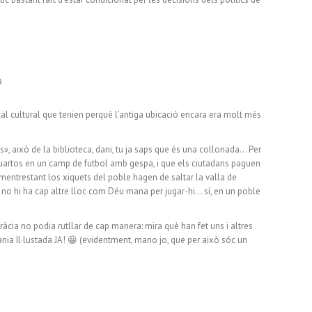
9
local cultural que tenien perquè l’antiga ubicació encara era molt més
s», això de la biblioteca, dani, tu ja saps que és una collonada… Per
uartos en un camp de futbol amb gespa, i que els ciutadans paguen
e mentrestant los xiquets del poble hagen de saltar la valla de
uè no hi ha cap altre lloc com Déu mana per jugar-hi… sí, en un poble
ràcia no podia rutllar de cap manera: mira què han fet uns i altres
nia Il·lustada JA! 😀 (evidentment, mano jo, que per això sóc un