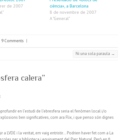
brer de 2007
ciència», a Barcelona
al"
8 de novembre de 2007
A "General"
9 Comments
|
Ni una sola paraula
→
sfera calera
”
8
ofundir en l’estudi de l’ebresfera seria el fenòmen local i/o
plosions ben significatives, com ara Flix, i que penso són dignes
gir a LVDE i la veritat, em vaig entristir… Podrien haver fet com a La
scoles per a biblioteca i equipament del Parc Natural. Però en fi,