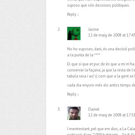
suposo que són decisions polítiques.
Reply
↓
Jacme
12 de maig de 2008 at 17:4
No ho suposes, dani, és una decisió polít
a la punta de la ****
El que sí que et puc dir és que a mi m’ha
conservar la façana, ja que la resta de l
tabula rasa i au! (i com que a la gent se 
cada dia enyoro més els antics temps de
Reply
↓
Daniel
12 de maig de 2008 at 17:5
I mentrestant, pel que em dius, a La Cal
població d’uns 7.000 habitants… En fi. Est