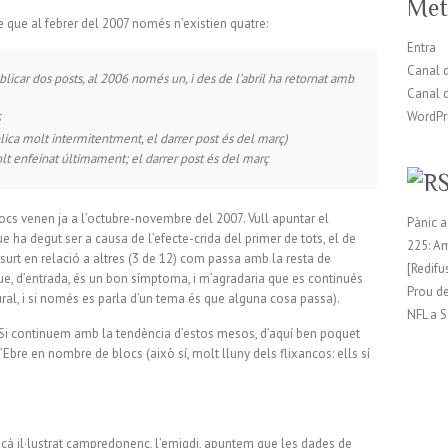
Met
te que al febrer del 2007 només n’existien quatre:
Entra
Canal d
licar dos posts, al 2006 només un, i des de l’abril ha retornat amb
Canal 
WordPr
5
ica molt intermitentment, el darrer post és del març)
lt enfeinat últimament; el darrer post és del març
blocs venen ja a l’octubre-novembre del 2007. Vull apuntar el
Pànic a
 ha degut ser a causa de l’efecte-crida del primer de tots, el de
225: Am
surt en relació a altres (3 de 12) com passa amb la resta de
[Redifu
c que, d’entrada, és un bon símptoma, i m’agradaria que es continués
Prou d
ral, i si només es parla d’un tema és que alguna cosa passa).
NFL a 
 Si continuem amb la tendència d’estos mesos, d’aquí ben poquet
Ebre en nombre de blocs (això sí, molt lluny dels flixancos: ells sí
licà il·lustrat campredonenc, l’emigdi, apuntem que les dades de