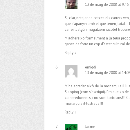
13 de maig de 2008 at 9:46
Si, clar, netejar de cotxes els carrers v
que s’apanyin amb el que tenen, total… I
carrer… algún magatzem xicotet trobar
M’adhereixo formalment a la teua propos
ganes de fotre un cop d’estat cultural de
Reply
↓
emigdi
13 de maig de 2008 at 14:0
M’ha agradat això de la monarquia il·lus
Siaoping (com s’escrigui). Em queixo de 
campredonencs, i no som tortosins!!! Ca
monarquia il·lustrada!!!
Reply
↓
Jacme