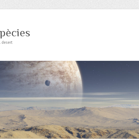
spècies
l desert