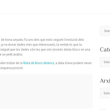
Search
à de bona anyada. Fa uns dies que estic seguint l’evolució dels
i
ja va donar dades més que interessants, la veritat és que la
Cat
ò, malgrat que les dades són les que són (només dotze blocs en una
 un petit anàlisi.
Catego
den trobar de la
llista de blocs ebrencs
, a data d’avui podem veure
cinquena posició:
Arx
Arxius