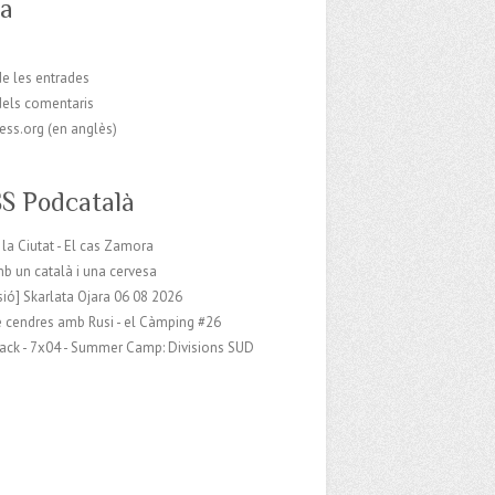
a
e les entrades
dels comentaris
ess.org (en anglès)
Podcatalà
 la Ciutat - El cas Zamora
b un català i una cervesa
sió] Skarlata Ojara 06 08 2026
e cendres amb Rusi - el Càmping #26
Sack - 7x04 - Summer Camp: Divisions SUD