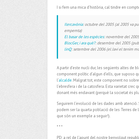
I si fem una mica d’història, cal tindre en comp
Ilercavònia
: octubre del 2005 (al 2005 va pub
empemta)
El basar de les espècies
: novembre del 200
BlocGer, i ara què?
: desembre del 2005 (publ
linQ
: setembre del 2006 (el Javi el tenim mo
A partir d’este nucli dur, les següents altes de 
component polític d’algun d’ells, que suposo que
l’
alcalde
. Malgrat tot, este component no sobre
l’ebresfera i de la catosfera. Esta varietat cre
donant més endavant (perquè la societat és plu
Seguirem l’evolució de les dades amb atenció.
podem ser la quarta població de les Terres de l’
que són un exemple a seguir!).
* * *
PD: a rel de l’apunt del nostre benvolgut repub