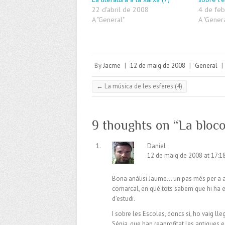
22 d'abril de 2008
4 de fe
A "General"
A "Gener
By
Jacme
|
12 de maig de 2008
|
General
|
←
La música de les esferes (4)
9 thoughts on “
La bloco
Daniel
12 de maig de 2008 at 17:1
Bona anàlisi Jaume… un pas més per a apr
comarcal, en què tots sabem que hi ha ex
d’estudi.
I sobre les Escoles, doncs si, ho vaig lle
Sénia, que han reaprofitat les antigues e