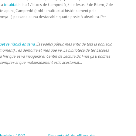
 la
totalitat
hi ha 17 blocs de Campredó, 8 de Jesús, 7 de Bítem, 2 de
ste apunt, Campredó (poble maltractat històricament pels
conya–) passaria a una destacable quarta posició absoluta. Per
et se n’anirà en terra
. És l’edifici públic més antic de tota la població
 moment), i es demolirà el mes que ve. La biblioteca de les Escoles
 fins que es va inaugurar el Centre de Lectura Dr. Frías (ja li podries
s de sempre» al que malauradament estic acostumat…
ebrebloc 2007
Presentació de «Blocs de