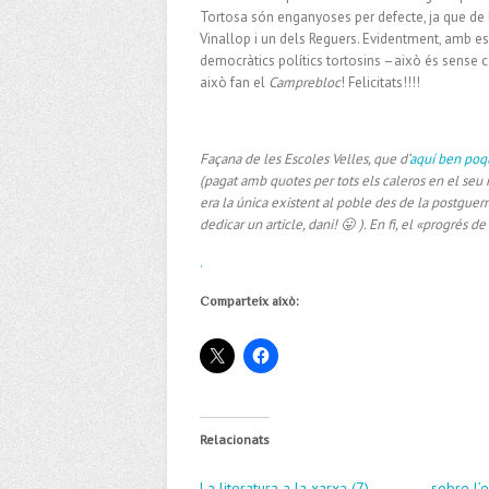
Tortosa són enganyoses per defecte, ja que de
Vinallop i un dels Reguers. Evidentment, amb e
democràtics polítics tortosins –això és sense 
això fan el
Camprebloc
! Felicitats!!!!
Façana de les Escoles Velles, que d’
aquí ben poqu
(pagat amb quotes per tots els caleros en el seu
era la única existent al poble des de la postguerra
dedicar un article, dani! 😛 ). En fi, el «progré
.
Comparteix això:
Relacionats
La literatura a la xarxa (7)
sobre l’