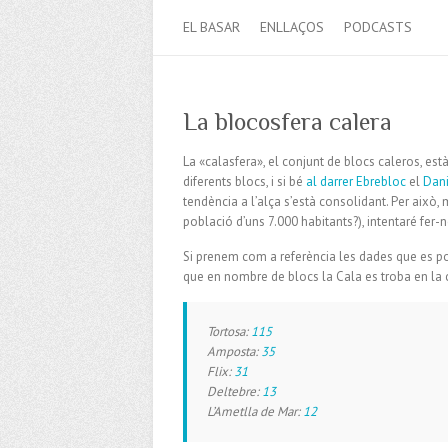
EL BASAR
ENLLAÇOS
PODCASTS
La blocosfera calera
La «calasfera», el conjunt de blocs caleros, est
diferents blocs, i si bé
al darrer Ebrebloc
el
Dan
tendència a l’alça s’està consolidant. Per aix
població d’uns 7.000 habitants?), intentaré fer-ne
Si prenem com a referència les dades que es po
que en nombre de blocs la Cala es troba en la 
Tortosa:
115
Amposta:
35
Flix:
31
Deltebre:
13
L’Ametlla de Mar:
12