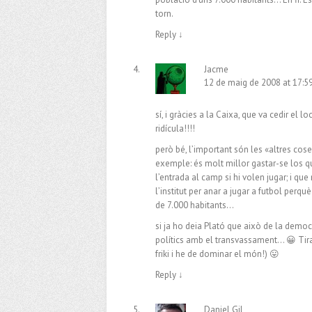
torn.
Reply
↓
Jacme
12 de maig de 2008 at 17:5
sí, i gràcies a la Caixa, que va cedir el 
ridícula!!!!
però bé, l’important són les «altres cose
exemple: és molt millor gastar-se los q
l’entrada al camp si hi volen jugar; i qu
l’institut per anar a jugar a futbol perq
de 7.000 habitants…
si ja ho deia Plató que això de la democ
polítics amb el transvassament… 😀 Tira
friki i he de dominar el món!) 😛
Reply
↓
Daniel Gil