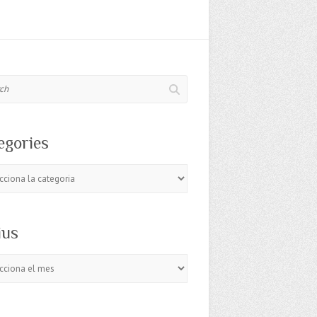
egories
ries
ius