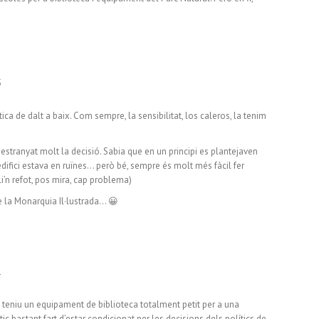
5
ica de dalt a baix. Com sempre, la sensibilitat, los caleros, la tenim
 estranyat molt la decisió. Sabia que en un principi es plantejaven
’edifici estava en ruïnes… però bé, sempre és molt més fàcil fer
li’n refot, pos mira, cap problema)
 la Monarquia Il·lustrada… 😀
1
a teniu un equipament de biblioteca totalment petit per a una
ic bastant fart d’estar condicionat per les decisions dels polítics de