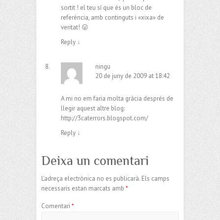
sortit ! el teu sí que és un bloc de
referència, amb continguts i «xixa» de
veritat! 😛
Reply
↓
ningu
20 de juny de 2009 at 18:42
A mi no em faria molta gràcia després de
llegir aquest altre blog:
http://3caterrors.blogspot.com/
Reply
↓
Deixa un comentari
L'adreça electrònica no es publicarà.
Els camps
necessaris estan marcats amb
*
Comentari
*