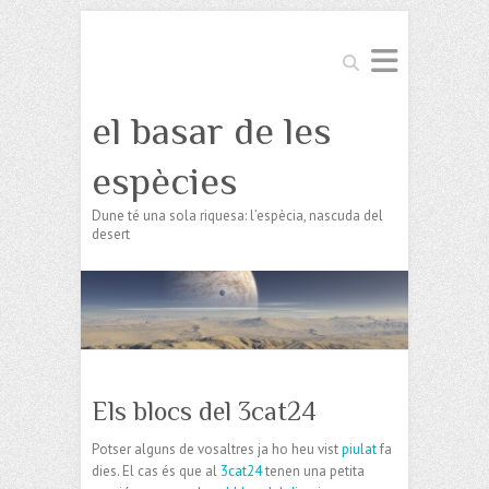
Search
el basar de les
espècies
Dune té una sola riquesa: l’espècia, nascuda del
desert
Els blocs del 3cat24
Potser alguns de vosaltres ja ho heu vist
piulat
fa
dies. El cas és que al
3cat24
tenen una petita