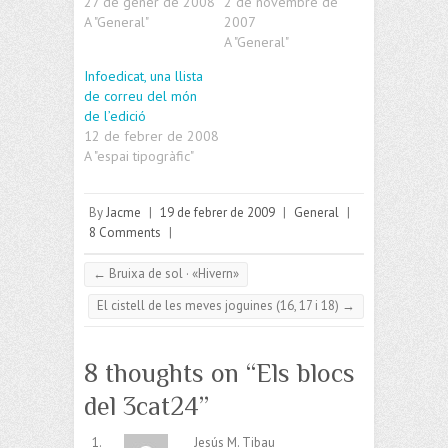
27 de gener de 2008
2 de novembre de
A "General"
2007
A "General"
Infoedicat, una llista
de correu del món
de l’edició
12 de febrer de 2008
A "espai tipogràfic"
By
Jacme
|
19 de febrer de 2009
|
General
|
8 Comments
|
←
Bruixa de sol · «Hivern»
El cistell de les meves joguines (16, 17 i 18)
→
8 thoughts on “
Els blocs
del 3cat24
”
Jesús M. Tibau