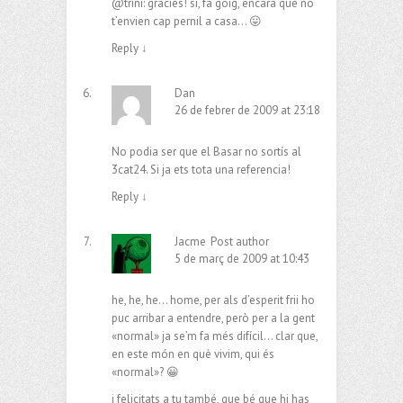
@trini: gràcies! sí, fa goig, encara que no
t’envien cap pernil a casa… 😛
Reply
↓
Dan
26 de febrer de 2009 at 23:18
No podia ser que el Basar no sortís al
3cat24. Si ja ets tota una referencia!
Reply
↓
Jacme
Post author
5 de març de 2009 at 10:43
he, he, he… home, per als d’esperit frii ho
puc arribar a entendre, però per a la gent
«normal» ja se’m fa més difícil… clar que,
en este món en què vivim, qui és
«normal»? 😀
i felicitats a tu també, que bé que hi has