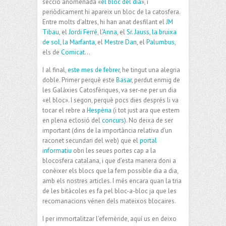
secció anomenada «
el bloc del dia
», i
periòdicament hi apareix un bloc de la catosfera.
Entre molts d’altres, hi han anat desfilant el
JM
Tibau
, el
Jordi Ferré
, l’
Anna
, el
Sr. Jauss
,
la bruixa
de sol
,
la Marfanta
, el
Mestre Dan
, el
Palumbus
,
els de
Comicat
…
I al final,
este mes de febrer
, he tingut una alegria
doble. Primer perquè este
Basar
, perdut enmig de
les Galàxies Catosfèriques, va ser-ne per un dia
«el bloc». I segon, perquè pocs dies després li va
tocar el rebre a
Hespèria
(i tot just ara que estem
en plena eclosió del
concurs
). No deixa de ser
important (dins de la importància relativa d’un
raconet secundari del web) que el
portal
informatiu
obri les seues portes cap a la
blocosfera catalana, i que d’esta manera doni a
conèixer els blocs que la fem possible dia a dia,
amb els nostres articles. I més encara quan la tria
de les bitàcoles es fa pel bloc-a-bloc ja que les
recomanacions vénen dels mateixos blocaires.
I per immortalitzar l’efemèride, aquí us en deixo