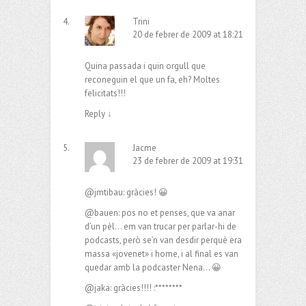
Trini
20 de febrer de 2009 at 18:21
Quina passada i quin orgull que
reconeguin el que un fa, eh? Moltes
felicitats!!!
Reply
↓
Jacme
23 de febrer de 2009 at 19:31
@jmtibau: gràcies! 😀
@bauen: pos no et penses, que va anar
d’un pèl… em van trucar per parlar-hi de
podcasts, però se’n van desdir perquè era
massa «jovenet» i home, i al final es van
quedar amb la podcaster Nena… 😀
@jaka: gràcies!!!! :********