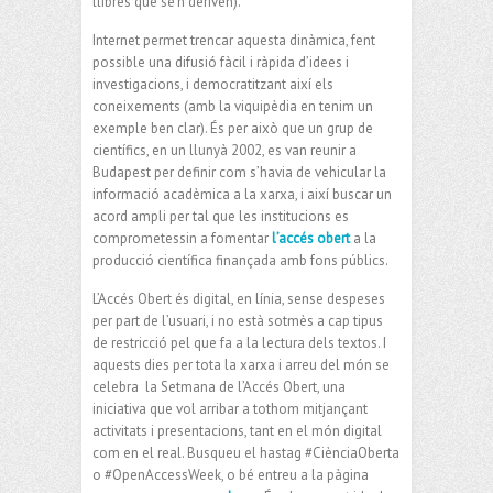
llibres que se’n deriven).
Internet permet trencar aquesta dinàmica, fent
possible una difusió fàcil i ràpida d’idees i
investigacions, i democratitzant així els
coneixements (amb la viquipèdia en tenim un
exemple ben clar). És per això que un grup de
científics, en un llunyà 2002, es van reunir a
Budapest per definir com s’havia de vehicular la
informació acadèmica a la xarxa, i així buscar un
acord ampli per tal que les institucions es
comprometessin a fomentar
l’accés obert
a la
producció científica finançada amb fons públics.
L’Accés Obert és digital, en línia, sense despeses
per part de l’usuari, i no està sotmès a cap tipus
de restricció pel que fa a la lectura dels textos. I
aquests dies per tota la xarxa i arreu del món se
celebra la Setmana de l’Accés Obert, una
iniciativa que vol arribar a tothom mitjançant
activitats i presentacions, tant en el món digital
com en el real. Busqueu el hastag #CiènciaOberta
o #OpenAccessWeek, o bé entreu a la pàgina