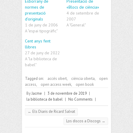
Esborrany de
Presentació de
normes de
«Blocs de ciència»
presentació
4 de setembre de
d’originals
2007
1 de juny de 2006
A "General"
A "espai tipogràfic"
Cent anys fent
llibres
27 de juny de 2022
A "la biblioteca de
babel"
Tagged on:
accés obert
,
ciència oberta
,
open
access
,
open access week
,
open book
By
Jacme
|
3 de novembre de 2019
|
la biblioteca de babel
|
No Comments
|
←
Els Diaris de Ricard Salvat
Los discos a Discogs
→