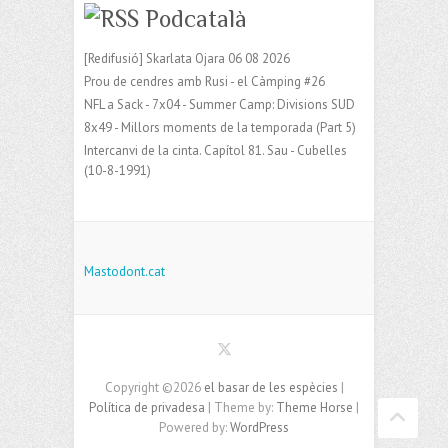
Podcatalà
[Redifusió] Skarlata Ojara 06 08 2026
Prou de cendres amb Rusi - el Càmping #26
NFL a Sack - 7x04 - Summer Camp: Divisions SUD
8x49 - Millors moments de la temporada (Part 5)
Intercanvi de la cinta. Capítol 81. Sau - Cubelles
(10-8-1991)
Mastodont.cat
Copyright ©2026
el basar de les espècies
|
Política de privadesa
| Theme by:
Theme Horse
|
Powered by:
WordPress