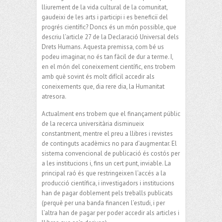
lliurement de la vida cultural de la comunitat,
gaudeixi de les arts i participi i es beneficiï del
progrés científic? Doncs és un món possible, que
descriu l’article 27 de la Declaració Universal dels
Drets Humans. Aquesta premissa, com bé us
podeu imaginar, no és tan fàcil de dur a terme. I,
en el món del coneixement científic, ens trobem
amb què sovint és molt difícil accedir als
coneixements que, dia rere dia, la Humanitat
atresora.
Actualment ens trobem que el finançament públic
de la recerca universitària disminueix
constantment, mentre el preu a llibres i revistes
de continguts acadèmics no para d’augmentar. El
sistema convencional de publicació és costós per
a les institucions i, fins un cert punt, inviable. La
principal raó és que restringeixen l’accés a la
producció científica, i investigadors i institucions
han de pagar doblement pels treballs publicats
(perquè per una banda financen l’estudi, i per
l’altra han de pagar per poder accedir als articles i